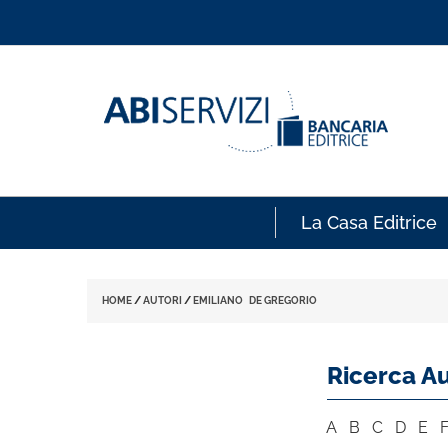
La Casa Editrice
HOME
/
AUTORI
/
EMILIANO DE GREGORIO
Ricerca Au
A
B
C
D
E