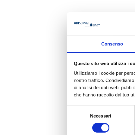
AUTORE
Consenso
Emiliano 
Questo sito web utilizza i c
Organizzazione
Utilizziamo i cookie per perso
Cedacri
nostro traffico. Condividiamo 
di analisi dei dati web, pubbl
che hanno raccolto dal tuo uti
Ha pubbli
Selezione
Necessari
del
consenso