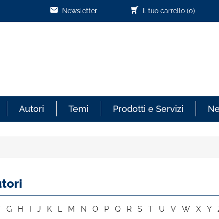
Newsletter
Il tuo carrello
(0)
Autori
Temi
Prodotti e Servizi
N
tori
F
G
H
I
J
K
L
M
N
O
P
Q
R
S
T
U
V
W
X
Y