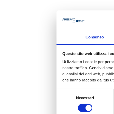
AUTORE
Consenso
Luca Rom
Questo sito web utilizza i c
Organizzazione
Utilizziamo i cookie per perso
Salesforce
nostro traffico. Condividiamo 
di analisi dei dati web, pubbl
che hanno raccolto dal tuo uti
Ha pubbli
Selezione
Necessari
del
consenso