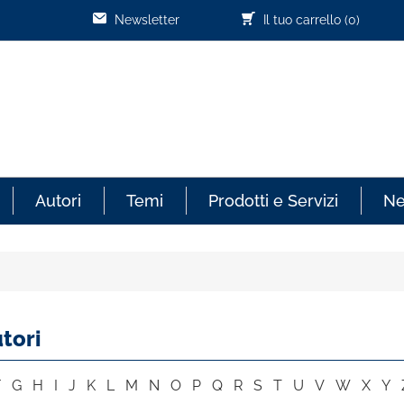
Newsletter
Il tuo carrello
(0)
Autori
Temi
Prodotti e Servizi
N
tori
F
G
H
I
J
K
L
M
N
O
P
Q
R
S
T
U
V
W
X
Y