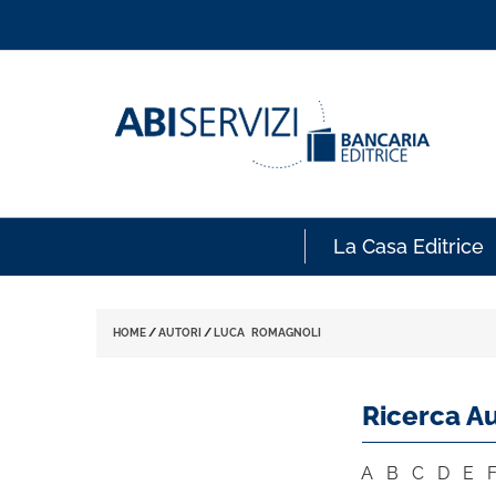
La Casa Editrice
HOME
/
AUTORI
/
LUCA ROMAGNOLI
Ricerca Au
A
B
C
D
E