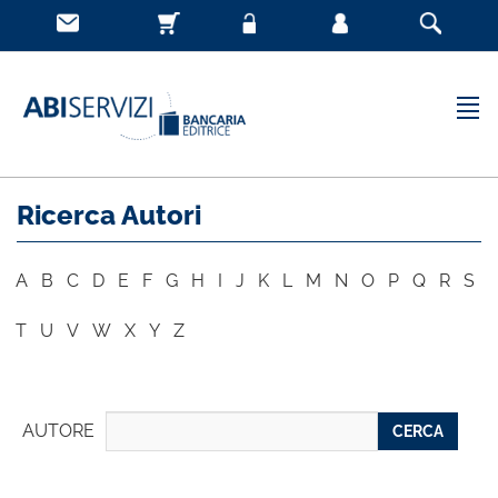
Ricerca Autori
A
B
C
D
E
F
G
H
I
J
K
L
M
N
O
P
Q
R
S
T
U
V
W
X
Y
Z
AUTORE
CERCA