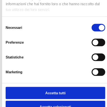
MOSTRA
informazioni che hai fornito loro o che hanno raccolto dal
tuo utilizzo dei loro servizi.
Selezione
Necessari
del
consenso
Preferenze
LA GESTIONE DEI RISCHI FINANZIARI
E CLIMATICI. L’ESPERIENZA IN UNA
Statistiche
BANCA CENTRALE
MOSTRA
Marketing
Accetta tutti
Accetta selezionati