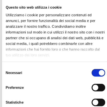
Questo sito web utilizza i cookie
Utilizziamo i cookie per personalizzare contenuti ed
Claudio Iacovelli
annunci, per fornire funzionalità dei social media e per
analizzare il nostro traffico. Condividiamo inoltre
Organizzazione
informazioni sul modo in cui utilizzi il nostro sito con i nostri
Elsag Datamat
partner che si occupano di analisi dei dati web, pubblicità e
social media, i quali potrebbero combinarle con altre
informazioni che hai fornito loro o che hanno raccolto dal
Ha pubblicato con noi
tuo utilizzo dei loro servizi.
Selezione
Necessari
del
consenso
Preferenze
CREDITO ALLE FAMIGLIE 2007. ATTI
DEL CONVEGNO ABI DEL 29 E 30
OTTOBRE 2007
Statistiche