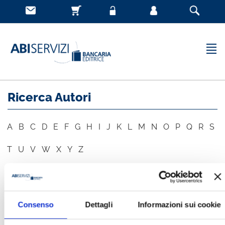
Ricerca Autori
A
B
C
D
E
F
G
H
I
J
K
L
M
N
O
P
Q
R
S
T
U
V
W
X
Y
Z
AUTORE
CERCA
Consenso
Dettagli
Informazioni sui cookie