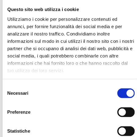
Questo sito web utilizza i cookie
Utilizziamo i cookie per personalizzare contenuti ed
Marco Prada
annunci, per fornire funzionalità dei social media e per
analizzare il nostro traffico. Condividiamo inoltre
Organizzazione
informazioni sul modo in cui utilizzi il nostro sito con i nostri
Assurant Solutions
partner che si occupano di analisi dei dati web, pubblicità e
social media, i quali potrebbero combinarle con altre
informazioni che hai fornito loro o che hanno raccolto dal
Ha pubblicato con noi
tuo utilizzo dei loro servizi.
Selezione
Necessari
del
consenso
Preferenze
CREDITO ALLE FAMIGLIE 2007. ATTI
DEL CONVEGNO ABI DEL 29 E 30
OTTOBRE 2007
Statistiche