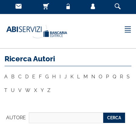
Ricerca Autori
A
B
C
D
E
F
G
H
I
J
K
L
M
N
O
P
Q
R
S
T
U
V
W
X
Y
Z
AUTORE
CERCA