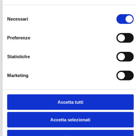
Selezione
Necessari
del
consenso
Preferenze
BANCARIA N. 9/2000
MOSTRA
Statistiche
Marketing
Accetta tutti
BANCARIA N. 10/1999
Accetta selezionati
MOSTRA