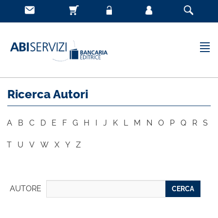
Ricerca Autori
A
B
C
D
E
F
G
H
I
J
K
L
M
N
O
P
Q
R
S
T
U
V
W
X
Y
Z
AUTORE
CERCA