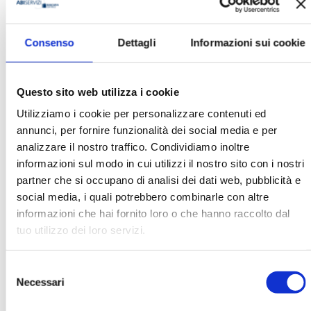
Consenso
Dettagli
Informazioni sui cookie
Ugo Latrofa
Organizzazione
Questo sito web utilizza i cookie
Banca Popolare Pugliese
Utilizziamo i cookie per personalizzare contenuti ed
annunci, per fornire funzionalità dei social media e per
analizzare il nostro traffico. Condividiamo inoltre
Ha pubblicato con noi
informazioni sul modo in cui utilizzi il nostro sito con i nostri
partner che si occupano di analisi dei dati web, pubblicità e
social media, i quali potrebbero combinarle con altre
informazioni che hai fornito loro o che hanno raccolto dal
tuo utilizzo dei loro servizi.
Selezione
MK N. 3/2008
Necessari
del
MOSTRA
consenso