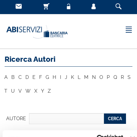
Ricerca Autori
A
B
C
D
E
F
G
H
I
J
K
L
M
N
O
P
Q
R
S
T
U
V
W
X
Y
Z
AUTORE
CERCA