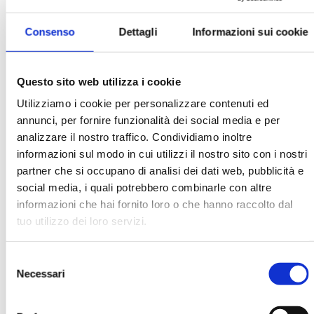
Consenso
Dettagli
Informazioni sui cookie
Agnese Sironi
Questo sito web utilizza i cookie
Utilizziamo i cookie per personalizzare contenuti ed
Ha pubblicato con noi
annunci, per fornire funzionalità dei social media e per
analizzare il nostro traffico. Condividiamo inoltre
informazioni sul modo in cui utilizzi il nostro sito con i nostri
partner che si occupano di analisi dei dati web, pubblicità e
social media, i quali potrebbero combinarle con altre
informazioni che hai fornito loro o che hanno raccolto dal
tuo utilizzo dei loro servizi.
BANCARIA N. 6/2009
Selezione
MOSTRA
Necessari
del
consenso