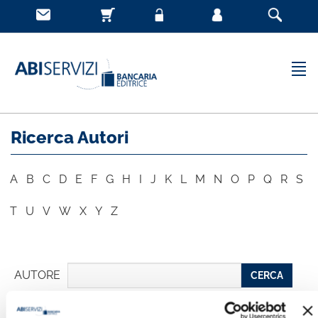
Ricerca Autori
A
B
C
D
E
F
G
H
I
J
K
L
M
N
O
P
Q
R
S
T
U
V
W
X
Y
Z
AUTORE
CERCA