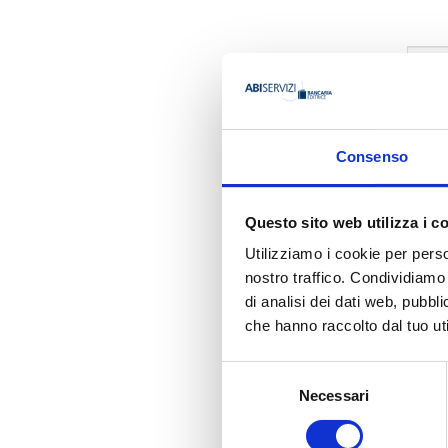
AUTORE
Consenso
Francesco
Questo sito web utilizza i c
Utilizziamo i cookie per perso
nostro traffico. Condividiamo 
Ha pubbli
di analisi dei dati web, pubbl
che hanno raccolto dal tuo uti
Selezione
Necessari
del
consenso
FRANCESCO FER