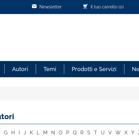
Newsletter
Il tuo carrello
(0)
Autori
Temi
Prodotti e Servizi
N
tori
F
G
H
I
J
K
L
M
N
O
P
Q
R
S
T
U
V
W
X
Y