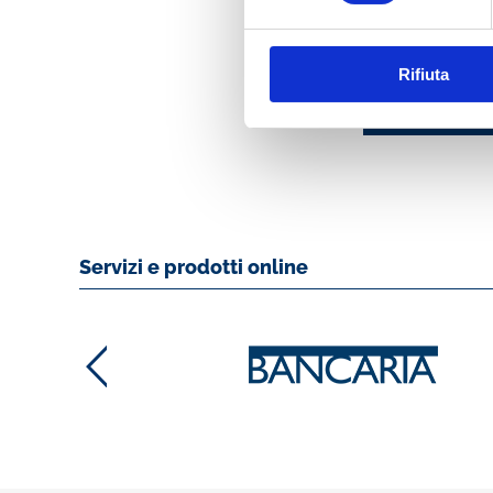
E IL SUO TEMPO. 
DEL CONGRESSO
(PALERMO 27-30
Rifiuta
OTTOBRE1988)
MOSTRA
Servizi e prodotti online