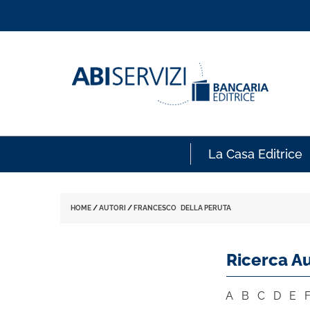
La Casa Editrice
HOME
/
AUTORI
/
FRANCESCO DELLA PERUTA
Ricerca Au
A
B
C
D
E