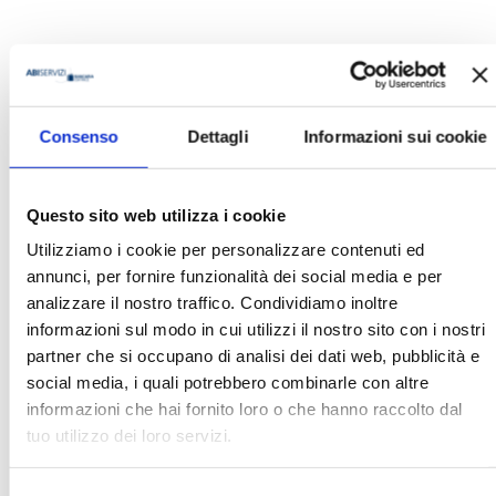
Consenso
Dettagli
Informazioni sui cookie
BANCARIA N. 5/2008
Questo sito web utilizza i cookie
MOSTRA
Utilizziamo i cookie per personalizzare contenuti ed
annunci, per fornire funzionalità dei social media e per
analizzare il nostro traffico. Condividiamo inoltre
informazioni sul modo in cui utilizzi il nostro sito con i nostri
partner che si occupano di analisi dei dati web, pubblicità e
social media, i quali potrebbero combinarle con altre
informazioni che hai fornito loro o che hanno raccolto dal
tuo utilizzo dei loro servizi.
FORUM CSR. ATTI DEL CONVEGNO
ABI DEL 24 E 25 OTTOBRE 2006
Selezione