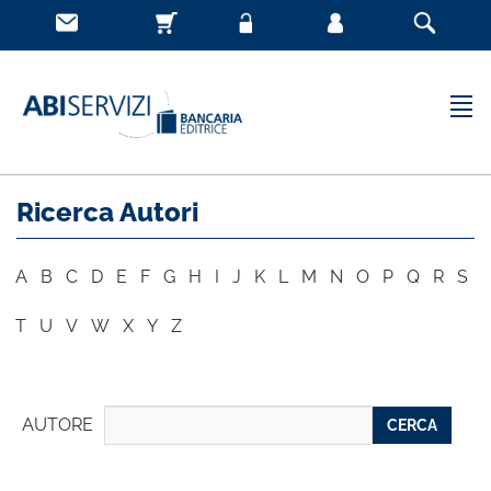
Ricerca Autori
A
B
C
D
E
F
G
H
I
J
K
L
M
N
O
P
Q
R
S
T
U
V
W
X
Y
Z
AUTORE
CERCA