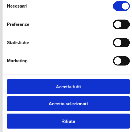
MOSTRA
Necessari
del
consenso
Preferenze
Statistiche
LA BANCARIZZAZIONE DEI "NUOVI
Marketing
ITALIANI"
MOSTRA
Accetta tutti
Accetta selezionati
Rifiuta
FORUM CSR. ATTI DEL CONVEGNO