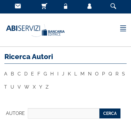
Ricerca Autori
A
B
C
D
E
F
G
H
I
J
K
L
M
N
O
P
Q
R
S
T
U
V
W
X
Y
Z
AUTORE
CERCA