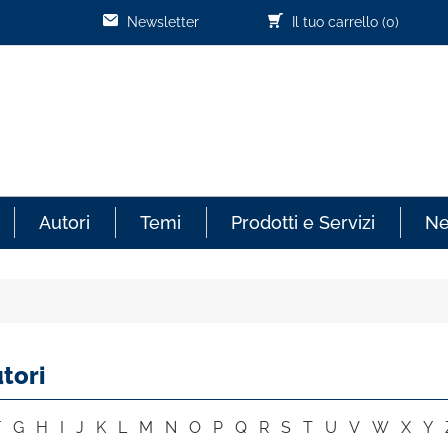
Newsletter
Il tuo carrello
(0)
Autori
Temi
Prodotti e Servizi
N
tori
F
G
H
I
J
K
L
M
N
O
P
Q
R
S
T
U
V
W
X
Y