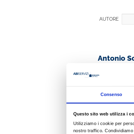
AUTORE
Antonio Sc
Biografia
Antonio Scalia è n
Gestione del risch
Si è laureato con 
Consenso
finanza alla Londo
Ha lavorato presso 
ha coordinato il Mo
Questo sito web utilizza i c
per le Operazioni 
Utilizziamo i cookie per perso
Internazionali.
nostro traffico. Condividiamo 