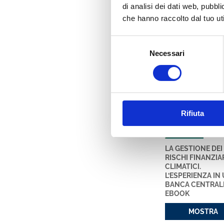
Ha pubblicato numer
di analisi dei dati web, pubbl
Review of Finance,
che hanno raccolto dal tuo uti
dell’Eurosistema, s
funzionamento de
Selezione
Necessari
del
consenso
Ha pubbli
Rifiuta
LA GESTIONE DEI
RISCHI FINANZIAR
CLIMATICI.
L’ESPERIENZA IN
BANCA CENTRAL
EBOOK
MOSTRA