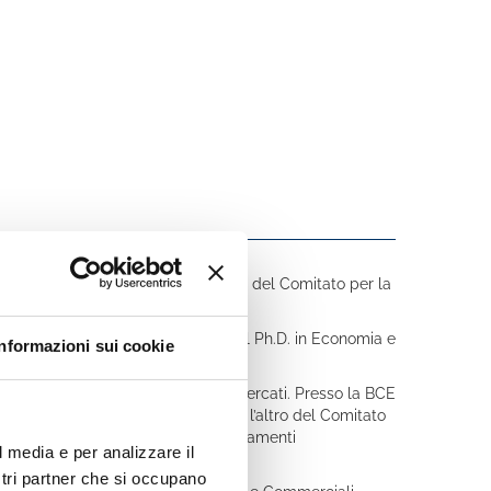
nziari della Banca d’Italia e membro del Comitato per la
la London School of Economics e il Ph.D. in Economia e
Informazioni sui cookie
ty of California, Berkeley.
ce Capo del Servizio Operazioni sui mercati. Presso la BCE
tem operations e ha fatto parte tra l’altro del Comitato
 incarichi presso la Banca dei Regolamenti
l media e per analizzare il
ostri partner che si occupano