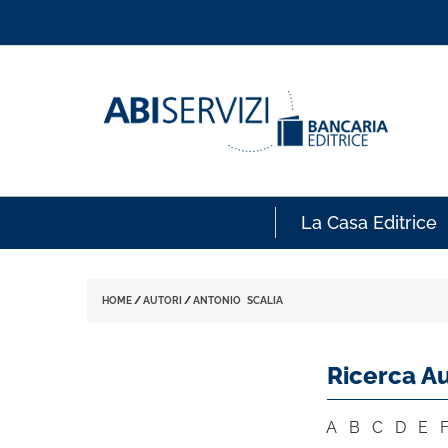
La Casa Editrice
HOME
/
AUTORI
/
ANTONIO SCALIA
Ricerca Au
A
B
C
D
E