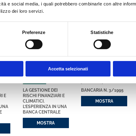
osi studi su libri e riviste italiane e internazionali (tra cui Rivista
icità e social media, i quali potrebbero combinarle con altre inform
 Journal of International Money and Finance, Financial Management) su
lizzo dei loro servizi.
ull’efficacia degli interventi in cambi, sulla gestione delle riserve valu
l mercato monetario.
Preferenze
Statistiche
cato con noi
Accetta selezionati
LA GESTIONE DEI
BANCARIA N. 3/1995
I E
RISCHI FINANZIARI E
CLIMATICI.
MOSTRA
 UNA
L’ESPERIENZA IN UNA
E
BANCA CENTRALE
MOSTRA