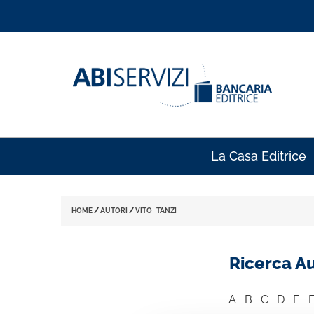
La Casa Editrice
HOME
/
AUTORI
/
VITO TANZI
Ricerca Au
A
B
C
D
E