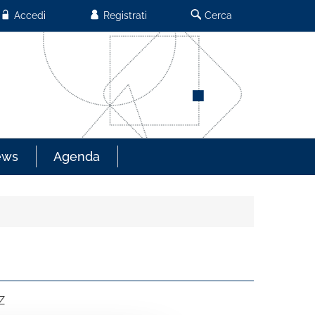
Accedi
Registrati
Cerca
ews
Agenda
Z