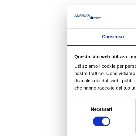
AUTORE
Consenso
Questo sito web utilizza i c
Vito Tanzi
Utilizziamo i cookie per perso
nostro traffico. Condividiamo 
di analisi dei dati web, pubbl
Ha pubbli
che hanno raccolto dal tuo uti
Selezione
Necessari
del
consenso
BANCARIA N. 11