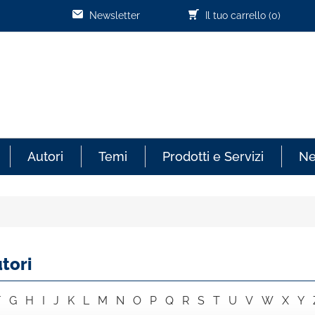
Newsletter
Il tuo carrello
(0)
Autori
Temi
Prodotti e Servizi
N
tori
F
G
H
I
J
K
L
M
N
O
P
Q
R
S
T
U
V
W
X
Y