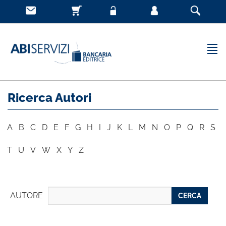
Ricerca Autori
A
B
C
D
E
F
G
H
I
J
K
L
M
N
O
P
Q
R
S
T
U
V
W
X
Y
Z
AUTORE
CERCA