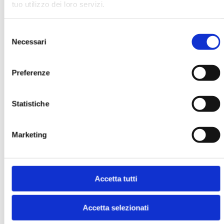
tuo utilizzo dei loro servizi.
MOSTRA
Selezione
Necessari
del
consenso
Preferenze
Statistiche
MK N. 2/2022
MOSTRA
Marketing
Accetta tutti
Accetta selezionati
BANCARIA N. 10/2018