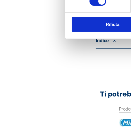
Le immagini che ar
valorizza. Questa 
di preservare ciò 
Rifiuta
Indice
Ti potre
Circolari ABI
Circolari ABI
Prodot