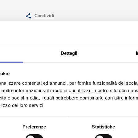
Condividi
Dettagli
ambia rapidamente, caratterizzato da trasformazioni geopolitiche, e
 saputo evolversi per rispondere con efficacia alle sfide di un cont
ookie
genze di una clientela sempre più sofisticata ha permesso al settore 
nalizzare contenuti ed annunci, per fornire funzionalità dei socia
ntempo un livello di soddisfazione tra i clienti particolarmente eleva
inoltre informazioni sul modo in cui utilizzi il nostro sito con i n
le Private Banking si inserisce in questo contesto come uno strume
icità e social media, i quali potrebbero combinarle con altre inform
ributo di una community che, grazie alla collaborazione di Banche P
, Società di consulenza e altri operatori della filiera, contribuisce og
lizzo dei loro servizi.
 dettagliata descrizione degli Associati, questa edizione si arricchisc
ei principali operatori: dagli investimenti nei mercati privati, che r
ell’intelligenza artificiale sui modelli di servizio, fino alle implicazioni
Preferenze
Statistiche
a vita attiva sempre più lunga. Quest’anno, abbiamo il privilegio di co