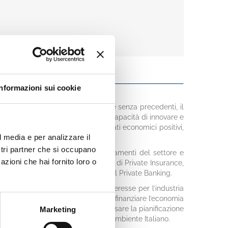
Informazioni sui cookie
conomiche, sociali e tecnologiche senza precedenti, il
esto sempre più complesso. La sua capacità di innovare e
di raggiungere e mantenere risultati economici positivi,
l media e per analizzare il
to.
ostri partner che si occupano
nto utile per fotografare i cambiamenti del settore e
azioni che hai fornito loro o
rivate, Asset Manager, Compagnie di Private Insurance,
ni giorno a disegnare l’evoluzione del Private Banking.
e di articoli dedicati a temi di interesse per l’industria
appresentano una leva strategica per finanziare l’economia
 della longevity, che ci invita a ripensare la pianificazione
Marketing
llaborare con il FAI - Fondo per l’Ambiente Italiano.