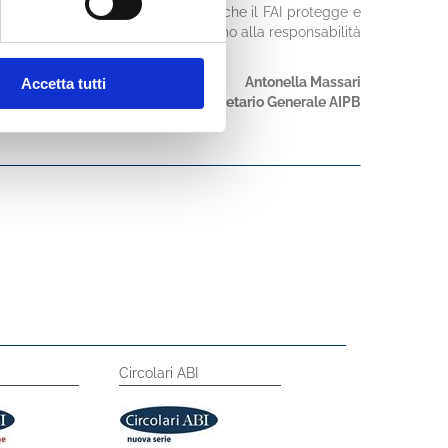
istico, paesaggistico e culturale che il FAI protegge e
l nostro Paese, ma anche un richiamo alla responsabilità
Antonella Massari
Accetta tutti
Segretario Generale AIPB
Circolari ABI
Prodotti Specialisti