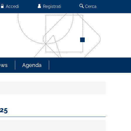
Accedi
Registrati
Cerca
ews
Agenda
025