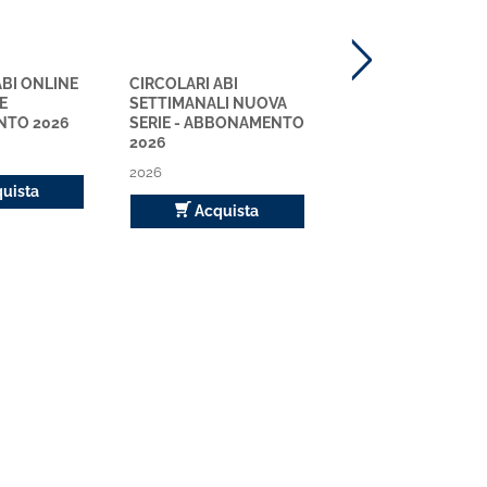
ABI ONLINE
CIRCOLARI ABI
MIFID 2 ONLINE
E
SETTIMANALI NUOVA
ABBONAMENTO 2
TO 2026
SERIE - ABBONAMENTO
2026
2026
Acquista
2026
uista
Acquista