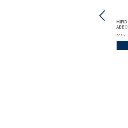
CIRCOLARI ABI ONLINE
CIRCOLARI ABI
MIFID
NUOVA SERIE
SETTIMANALI NUOVA
ABBO
ABBONAMENTO 2026
SERIE - ABBONAMENTO
2026
2026
2026
2026
Acquista
Acquista