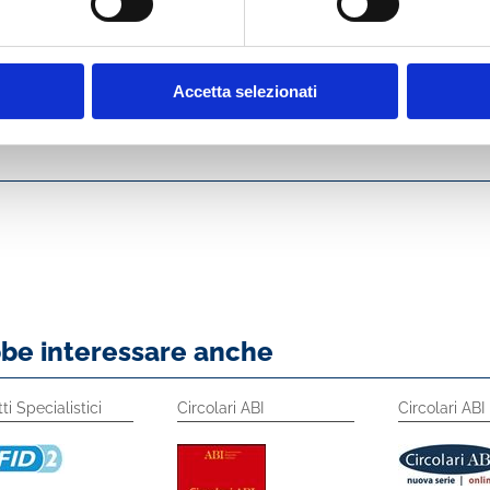
ricchiscono queste pagine raccontano il meraviglioso patrimonio art
partnership non è solo un omaggio alla bellezza e alla tradizione de
che abbiamo di più prezioso.
Accetta selezionati
bbe interessare anche
ti Specialistici
Circolari ABI
Circolari ABI