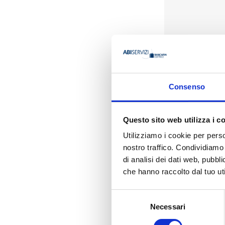
Presentazione
Consenso
In un mondo che c
Private Banking ha
Questo sito web utilizza i c
adattarsi alle esi
Utilizziamo i cookie per perso
consolidando al co
nostro traffico. Condividiamo 
L’Annuario Genera
di analisi dei dati web, pubbl
raccontare il cont
Studi professionali
che hanno raccolto dal tuo uti
Oltre alla consueta
Selezione
redatti da alcuni d
reale, all’impatto d
Necessari
del
patrimoniale per un
consenso