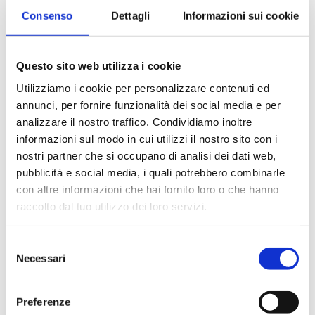
ASSOCIATI ABI
ANNUO
CORRENTE
Consenso
Dettagli
Informazioni sui cookie
Postazione singola
€ 256,00
€ 106,67
Da
2
a 4 postazioni
€ 240,00
€ 100,00
Questo sito web utilizza i cookie
Da
5
postazioni
€ 208,00
€ 86,67
Utilizziamo i cookie per personalizzare contenuti ed
annunci, per fornire funzionalità dei social media e per
Acquista
analizzare il nostro traffico. Condividiamo inoltre
informazioni sul modo in cui utilizzi il nostro sito con i
Condividi
nostri partner che si occupano di analisi dei dati web,
pubblicità e social media, i quali potrebbero combinarle
con altre informazioni che hai fornito loro o che hanno
raccolto dal tuo utilizzo dei loro servizi.
Presentazione
Selezione
Necessari
del
consenso
Le novità normative europee e nazionali, primarie e secondarie,
e gli orientamenti delle Autorità di vigilanza per la conoscenza
Preferenze