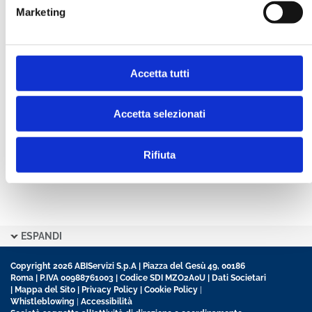
Marketing
CONFERMA PASSWORD *
Accetta tutti
Ho letto e accetto l’informativa sulla
Privacy Policy
Ho preso visione delle
Condizioni Generali
di
contratto disciplinanti il sito
Accetta selezionati
Rifiuta
ESPANDI
Copyright 2026 ABIServizi S.p.A | Piazza del Gesù 49, 00186
Roma | P.IVA 00988761003 | Codice SDI MZO2A0U |
Dati Societari
|
Mappa del Sito
|
Privacy Policy
|
Cookie Policy
|
Whistleblowing
|
Accessibilità