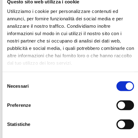
Questo sito web utilizza i cookie
Utilizziamo i cookie per personalizzare contenuti ed
annunci, per fornire funzionalità dei social media e per
DATA DI NASCITA *
analizzare il nostro traffico. Condividiamo inoltre
informazioni sul modo in cui utilizzi il nostro sito con i
nostri partner che si occupano di analisi dei dati web,
pubblicità e social media, i quali potrebbero combinarle con
altre informazioni che hai fornito loro o che hanno raccolto
dal tuo utilizzo dei loro servizi.
E-MAIL *
Selezione
AZIENDA
Necessari
del
consenso
Preferenze
FUNZIONE AZIENDALE
Statistiche
PASSWORD *