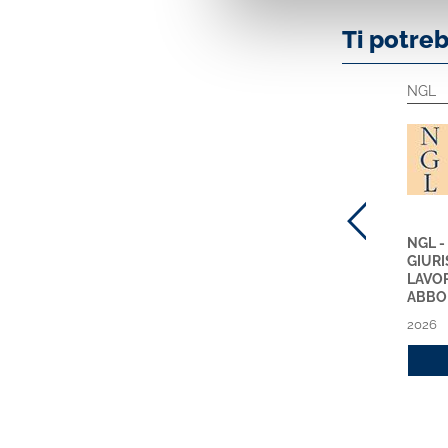
Ti potre
Prodotti Specialistici
Circolari ABI
NGL
PRINCIPI CONTABILI
CIRCOLARI ABI
NGL -
ONLINE
RILEGATE NUOVA SERIE
GIUR
ABBONAMENTO 2026
ABBONAMENTO 2026
LAVO
ABBO
2026
2026
2026
Acquista
Acquista