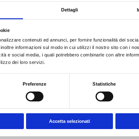
Sfoglia l'anteprima
Dettagli
Condividi
ookie
nalizzare contenuti ed annunci, per fornire funzionalità dei socia
inoltre informazioni sul modo in cui utilizzi il nostro sito con i n
icità e social media, i quali potrebbero combinarle con altre inform
lizzo dei loro servizi.
 gli Atti del Convegno – organizzato dall’ABI, dall’Università «Federi
 del lavoro e tutela della salute alla prova dei tempi, tenutosi a Capr
Preferenze
Statistiche
Accetta selezionati