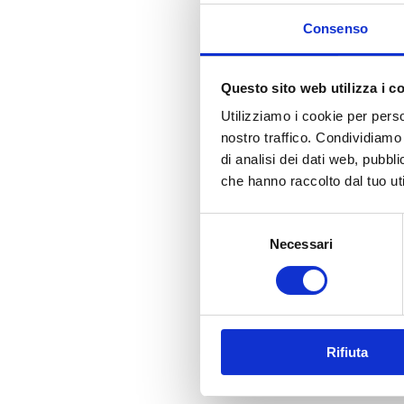
Consenso
Questo sito web utilizza i c
Utilizziamo i cookie per perso
nostro traffico. Condividiamo 
Presentazione
di analisi dei dati web, pubbl
che hanno raccolto dal tuo uti
Selezione
Il volume raccoglie
– sul tema Processo
Necessari
del
consenso
Indice
Rifiuta