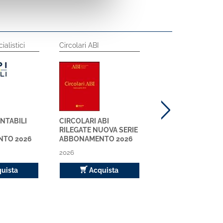
ialistici
Circolari ABI
NGL
ONTABILI
CIRCOLARI ABI
NGL - NOTIZIARIO 
RILEGATE NUOVA SERIE
GIURISPRUDENZA 
TO 2026
ABBONAMENTO 2026
LAVORO
ABBONAMENTO 2
2026
2026
uista
Acquista
Acquista