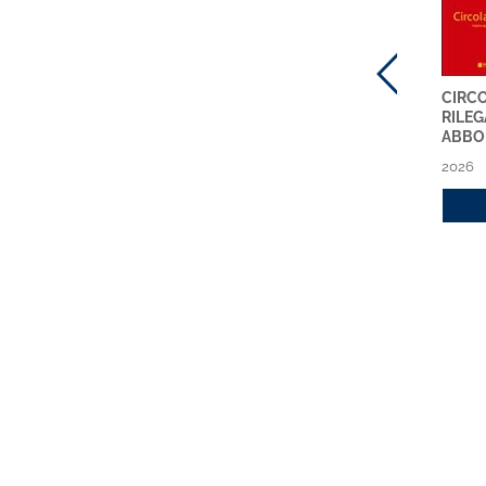
PARERI ONLINE
CIRCOLARI ABI
CIRCO
ABBONAMENTO 2026
SETTIMANALI NUOVA
RILEG
SERIE - ABBONAMENTO
ABBO
2026
2026
2026
Acquista
2026
Acquista