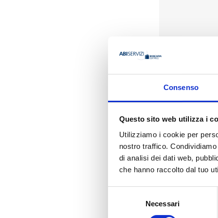
Presentazione
Consenso
Le regole, le anali
Questo sito web utilizza i c
prodotti da Commiss
2004 ad oggi). Dis
Utilizziamo i cookie per perso
A chi si rivolge
nostro traffico. Condividiamo 
di analisi dei dati web, pubbl
Principi Contabili 
Pianificazione str
che hanno raccolto dal tuo uti
I vantaggi del serv
Selezione
Principi Contabili
Necessari
del
pubblicazione i
consenso