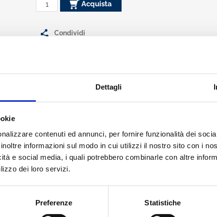
Acquista
Condividi
Dettagli
si e gli strumenti per l’attuazione dei nuovi principi contabili intern
ookie
ione Europea, EBA, EFRAG, FASB, IASB, Banca d’Italia, ABI e altre font
ponibile anche in versione cartacea,
Principi Contabili BlueBook
nalizzare contenuti ed annunci, per fornire funzionalità dei socia
inoltre informazioni sul modo in cui utilizzi il nostro sito con i n
icità e social media, i quali potrebbero combinarle con altre inform
è uno strumento utile per i professionisti delle aree
Amministrazione
,
ategica
,
Crediti
,
Risk Management
,
Legale
.
lizzo dei loro servizi.
izio online
è fruibile dalla piattaforma
ABICloud
e offre:
Preferenze
Statistiche
n tempi rapidi
di ogni nuovo documento