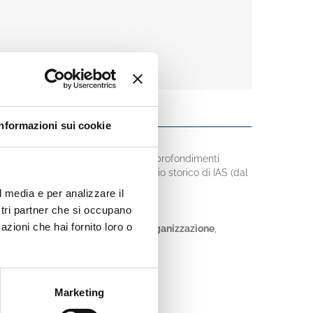
Informazioni sui cookie
azionali. Aggiornamenti normativi e approfondimenti
i specializzate. Con tutto l’archivio storico di IAS (dal
l media e per analizzare il
ostri partner che si occupano
azioni che hai fornito loro o
Contabilità e Bilancio
,
Finanza
,
Organizzazione
,
Marketing