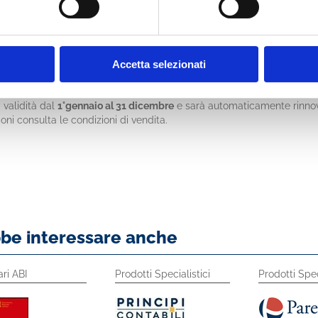
l alert
alla pubblicazione di ogni nuovo documento
dal 2004
a
evoluto
te di ricerca personalizzate e condivisione
di documenti con i colleghi
ale
con le altre pubblicazioni in abbonamento su ABICloud.
Accetta selezionati
namento
validità dal
1°gennaio al 31 dicembre
e sarà automaticamente rinnova
oni consulta le condizioni di vendita.
bbe interessare anche
ari ABI
Prodotti Specialistici
Prodotti Spec