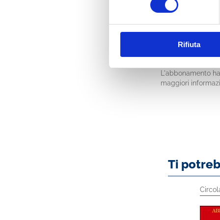
servizio di e-mai
archivio storico
motore di ricerc
creazione di lis
ricerca trasvers
Rifiuta
Modalità di abbo
L'abbonamento ha 
maggiori informazi
Ti potre
Prodotti Specialistici
Circolari ABI
Circol