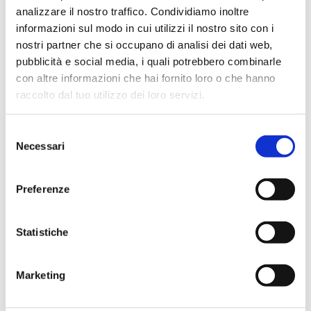
Sfoglia l'anteprima
analizzare il nostro traffico. Condividiamo inoltre
informazioni sul modo in cui utilizzi il nostro sito con i
nostri partner che si occupano di analisi dei dati web,
Condividi
pubblicità e social media, i quali potrebbero combinarle
con altre informazioni che hai fornito loro o che hanno
raccolto dal tuo utilizzo dei loro servizi.
Presentazione
Selezione
Necessari
del
consenso
MK
è la rivista che analizza il
rapporto banca-cliente,
approfondendo le tematiche legate al marketing e alla
Preferenze
comunicazione
.
Puoi sottoscrivere l'
abbonamento annuale
a 6 fascicoli a soli 50
euro.
Statistiche
Indice
Marketing