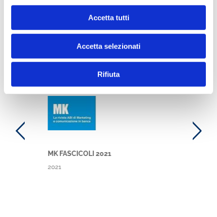
Accetta tutti
Accetta selezionati
Ti potrebbe interessare anche
Rifiuta
MK
MK FASCICOLI 2021
2021