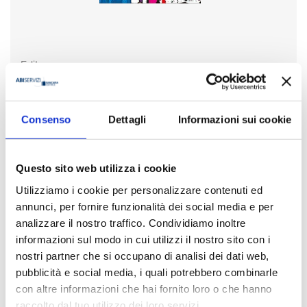
Editore
Bancaria Editrice
Anno
Consenso
Dettagli
Informazioni sui cookie
2019
Disponibilità
Questo sito web utilizza i cookie
Disponibile
Utilizziamo i cookie per personalizzare contenuti ed
annunci, per fornire funzionalità dei social media e per
Prezzo
€ 12,00
analizzare il nostro traffico. Condividiamo inoltre
IVA assolta dall'editore
informazioni sul modo in cui utilizzi il nostro sito con i
nostri partner che si occupano di analisi dei dati web,
pubblicità e social media, i quali potrebbero combinarle
Acquista
con altre informazioni che hai fornito loro o che hanno
raccolto dal tuo utilizzo dei loro servizi.