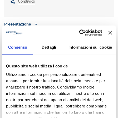
Condividi
Presentazione
MK
è la rivista dell'ABI che analizza il
rapporto banca-cliente,
Consenso
Dettagli
Informazioni sui cookie
approfondendo le tematiche legate al marketing e alla
comunicazione
. Grazie al contributo di autorevoli esperti del
mondo creditizio e finanziario
MK:
Questo sito web utilizza i cookie
propone le
testimonianze delle banche e dei principali attori
del settore
;
Utilizziamo i cookie per personalizzare contenuti ed
ospita in esclusiva i risultati di importanti
ricerche ABI;
annunci, per fornire funzionalità dei social media e per
analizza le strategie di innovazione delle banche italiane ed
analizzare il nostro traffico. Condividiamo inoltre
estere
informazioni sul modo in cui utilizzi il nostro sito con i
pubblica i contenuti più significativi dell’evento #ILCLIENTE,
l’appuntamento annuale promosso da ABI e dedicato alla
nostri partner che si occupano di analisi dei dati web,
relazione tra industria finanziaria e clientela retail.
pubblicità e social media, i quali potrebbero combinarle
con altre informazioni che hai fornito loro o che hanno