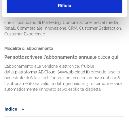
società produttrici di beni e servizi
per il marketing;
Rifiuta
esperti di comunicazione
;
ricercatori e studiosi
.
che si occupano di Marketing, Comunicazione, Social media,
Retail, Commerciale, Innovazione, CRM, Customer Satisfaction,
Customer Experience
Modalità di abbonamento
Per sottoscrivere l'abbonamento annuale
clicca qui
L’abbonamento alla versione elettronica, fruibile
dalla
piattaforma ABICloud
,
(
www.abicloud.it
)
prevede l’uscita
bimestrale di 6 fascicoli l’anno con un ricco archivio dal 2008.
L'abbonamento ha validità dal 1 gennaio al 31 dicembre e sarà
automaticamente rinnovato salvo esplicita disdetta.
Indice