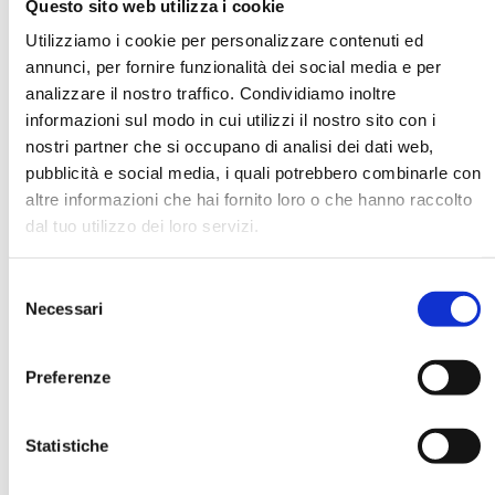
Questo sito web utilizza i cookie
Utilizziamo i cookie per personalizzare contenuti ed
annunci, per fornire funzionalità dei social media e per
DATA DI NASCITA *
analizzare il nostro traffico. Condividiamo inoltre
informazioni sul modo in cui utilizzi il nostro sito con i
nostri partner che si occupano di analisi dei dati web,
pubblicità e social media, i quali potrebbero combinarle con
altre informazioni che hai fornito loro o che hanno raccolto
dal tuo utilizzo dei loro servizi.
E-MAIL *
Selezione
AZIENDA
Necessari
del
consenso
Preferenze
FUNZIONE AZIENDALE
Statistiche
PASSWORD *