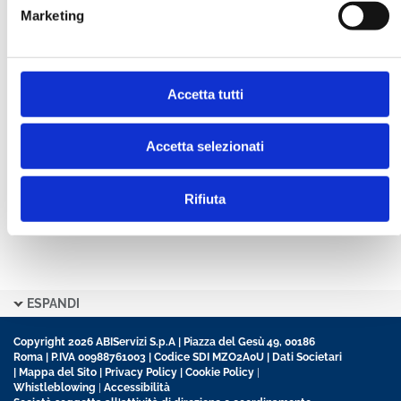
Marketing
CONFERMA PASSWORD *
Accetta tutti
Ho letto e accetto l’informativa sulla
Privacy Policy
Ho preso visione delle
Condizioni Generali
di
contratto disciplinanti il sito
Accetta selezionati
Rifiuta
ESPANDI
Copyright 2026 ABIServizi S.p.A | Piazza del Gesù 49, 00186
Roma | P.IVA 00988761003 | Codice SDI MZO2A0U |
Dati Societari
|
Mappa del Sito
|
Privacy Policy
|
Cookie Policy
|
Whistleblowing
|
Accessibilità