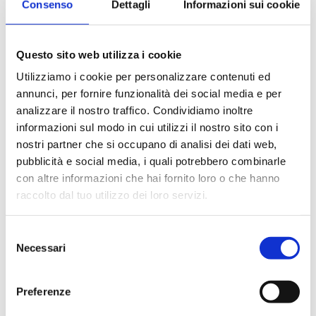
Consenso
Dettagli
Informazioni sui cookie
Mensile dell'Associazione Bancaria Italiana
Questo sito web utilizza i cookie
Utilizziamo i cookie per personalizzare contenuti ed
annunci, per fornire funzionalità dei social media e per
analizzare il nostro traffico. Condividiamo inoltre
Editore
informazioni sul modo in cui utilizzi il nostro sito con i
Bancaria Editrice
nostri partner che si occupano di analisi dei dati web,
Anno
pubblicità e social media, i quali potrebbero combinarle
2011
con altre informazioni che hai fornito loro o che hanno
raccolto dal tuo utilizzo dei loro servizi.
Disponibilità
Disponibile
Selezione
Necessari
del
Prezzo
€ 15,00
consenso
IVA assolta dall'editore
Preferenze