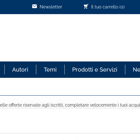
Newsletter
Il tuo carrello
(0)
Autori
Temi
Prodotti e Servizi
N
lle offerte riservate agli iscritti, completare velocemente i tuoi acqui
COGNOME *