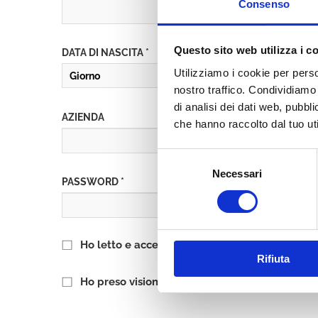
Consenso
Questo sito web utilizza i c
DATA DI NASCITA *
Utilizziamo i cookie per perso
nostro traffico. Condividiamo 
di analisi dei dati web, pubbl
AZIENDA
che hanno raccolto dal tuo uti
Selezione
Necessari
del
PASSWORD *
consenso
Ho letto e accetto l’informativa sulla
Privacy P
Rifiuta
Ho preso visione delle
Condizioni Generali
di 