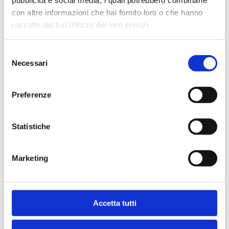
pubblicità e social media, i quali potrebbero combinarle
con altre informazioni che hai fornito loro o che hanno
Condividi
raccolto dal tuo utilizzo dei loro servizi.
Selezione
Necessari
del
Indice
consenso
Preferenze
Statistiche
Marketing
Ti potrebbe interessare anche
Bancaria
Accetta tutti