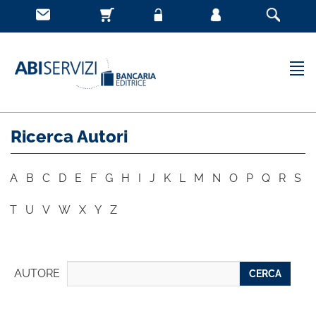
Ricerca Autori
A
B
C
D
E
F
G
H
I
J
K
L
M
N
O
P
Q
R
S
T
U
V
W
X
Y
Z
AUTORE
CERCA