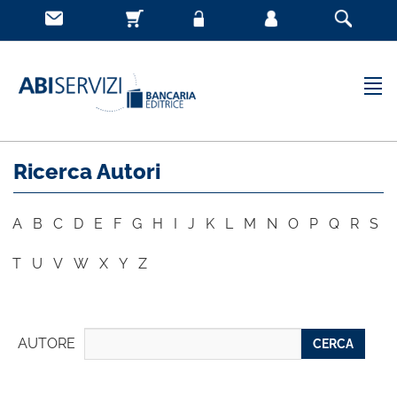
Ricerca Autori
A
B
C
D
E
F
G
H
I
J
K
L
M
N
O
P
Q
R
S
T
U
V
W
X
Y
Z
AUTORE
CERCA