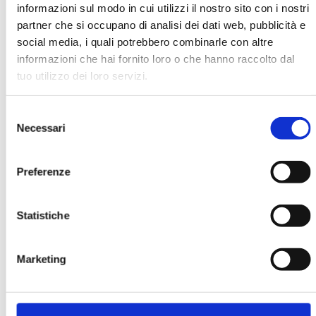
informazioni sul modo in cui utilizzi il nostro sito con i nostri
partner che si occupano di analisi dei dati web, pubblicità e
social media, i quali potrebbero combinarle con altre
informazioni che hai fornito loro o che hanno raccolto dal
tuo utilizzo dei loro servizi.
IL SENTIERO DEL CREDITO. LA
BANCA NELL'ETÀ DELLO SVILUPPO
Selezione
MOSTRA
Necessari
del
consenso
Preferenze
Statistiche
Marketing
BANCARIA N. 11/1998
MOSTRA