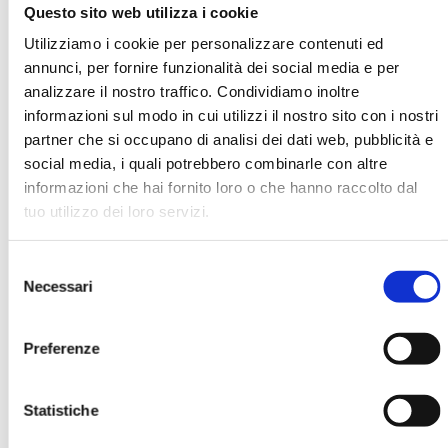
Questo sito web utilizza i cookie
Utilizziamo i cookie per personalizzare contenuti ed
Anna Maria D'Arcangelis
annunci, per fornire funzionalità dei social media e per
analizzare il nostro traffico. Condividiamo inoltre
informazioni sul modo in cui utilizzi il nostro sito con i nostri
Organizzazione
Università della Tuscia
partner che si occupano di analisi dei dati web, pubblicità e
social media, i quali potrebbero combinarle con altre
informazioni che hai fornito loro o che hanno raccolto dal
tuo utilizzo dei loro servizi.
Ha pubblicato con noi
Selezione
Necessari
del
consenso
Preferenze
BANCARIA N. 6/2026
Statistiche
MOSTRA