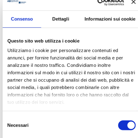
Consenso
Dettagli
Informazioni sui cookie
Alessandro Panaro
Organizzazione
Questo sito web utilizza i cookie
Srm-Intesa Sanpaolo
Utilizziamo i cookie per personalizzare contenuti ed
annunci, per fornire funzionalità dei social media e per
analizzare il nostro traffico. Condividiamo inoltre
Ha pubblicato con noi
informazioni sul modo in cui utilizzi il nostro sito con i nostri
partner che si occupano di analisi dei dati web, pubblicità e
social media, i quali potrebbero combinarle con altre
informazioni che hai fornito loro o che hanno raccolto dal
tuo utilizzo dei loro servizi.
Selezione
BANCARIA N. 6/2026
Necessari
del
MOSTRA
consenso