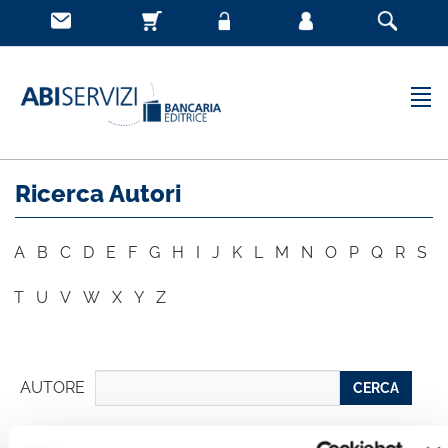
Ricerca Autori
A
B
C
D
E
F
G
H
I
J
K
L
M
N
O
P
Q
R
S
T
U
V
W
X
Y
Z
AUTORE
CERCA