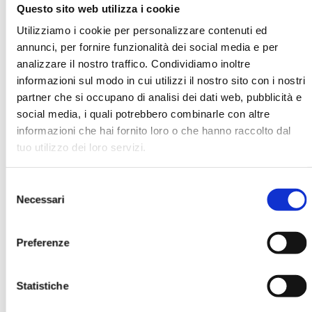
Questo sito web utilizza i cookie
Utilizziamo i cookie per personalizzare contenuti ed
Alessandro Annarelli
annunci, per fornire funzionalità dei social media e per
analizzare il nostro traffico. Condividiamo inoltre
informazioni sul modo in cui utilizzi il nostro sito con i nostri
Organizzazione
Sapienza Università di Roma
partner che si occupano di analisi dei dati web, pubblicità e
social media, i quali potrebbero combinarle con altre
informazioni che hai fornito loro o che hanno raccolto dal
tuo utilizzo dei loro servizi.
Ha pubblicato con noi
Selezione
Necessari
del
consenso
Preferenze
MK N. 3/2024
Statistiche
MOSTRA