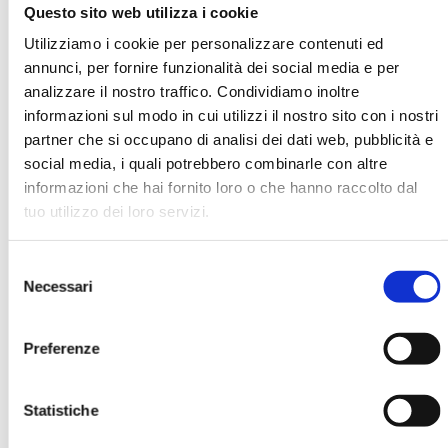
Questo sito web utilizza i cookie
Utilizziamo i cookie per personalizzare contenuti ed
Maria Tecla Rodi
annunci, per fornire funzionalità dei social media e per
analizzare il nostro traffico. Condividiamo inoltre
informazioni sul modo in cui utilizzi il nostro sito con i nostri
Organizzazione
Consob
partner che si occupano di analisi dei dati web, pubblicità e
social media, i quali potrebbero combinarle con altre
informazioni che hai fornito loro o che hanno raccolto dal
tuo utilizzo dei loro servizi.
Ha pubblicato con noi
Selezione
Necessari
del
consenso
Preferenze
BANCARIA N. 3/2024
Statistiche
MOSTRA