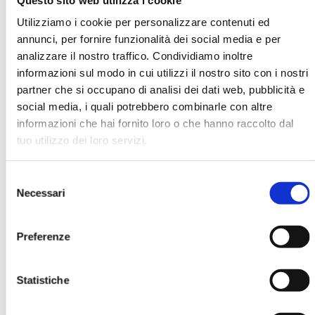
Utilizziamo i cookie per personalizzare contenuti ed
annunci, per fornire funzionalità dei social media e per
FeBaf - Federazione Banche
analizzare il nostro traffico. Condividiamo inoltre
Assicurazioni e Finanza
informazioni sul modo in cui utilizzi il nostro sito con i nostri
partner che si occupano di analisi dei dati web, pubblicità e
social media, i quali potrebbero combinarle con altre
informazioni che hai fornito loro o che hanno raccolto dal
Ha pubblicato con noi
tuo utilizzo dei loro servizi.
Selezione
Necessari
del
consenso
Preferenze
BANCARIA N. 3/2024
Statistiche
MOSTRA