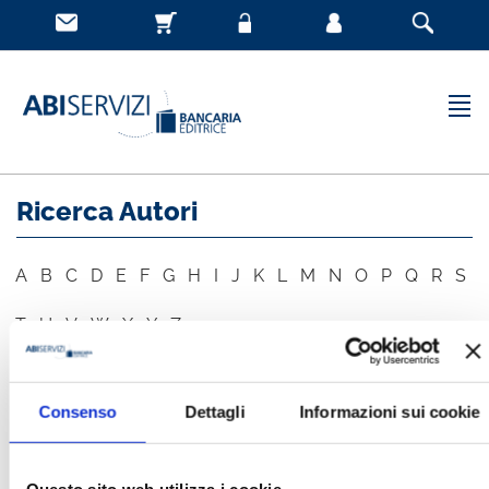
Ricerca Autori
A
B
C
D
E
F
G
H
I
J
K
L
M
N
O
P
Q
R
S
T
U
V
W
X
Y
Z
Consenso
Dettagli
Informazioni sui cookie
AUTORE
CERCA
Questo sito web utilizza i cookie