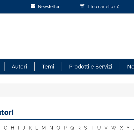
Newsletter
Il tuo carrello
(0)
Autori
Temi
Prodotti e Servizi
N
tori
F
G
H
I
J
K
L
M
N
O
P
Q
R
S
T
U
V
W
X
Y