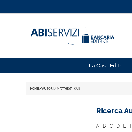
La Casa Editrice
HOME
/
AUTORI
/
MATTHEW KAN
Ricerca Au
A
B
C
D
E