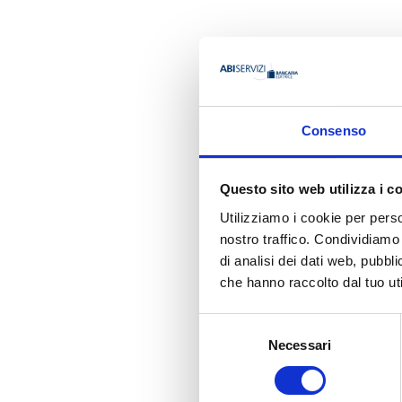
AUTORE
Consenso
Matthew 
Questo sito web utilizza i c
Organizzazione
Utilizziamo i cookie per perso
The Ontario Secur
nostro traffico. Condividiamo 
di analisi dei dati web, pubbl
che hanno raccolto dal tuo uti
Ha pubbli
Selezione
Necessari
del
consenso