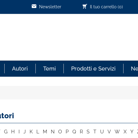
Newsletter
Il tuo carrello
(0)
Autori
Temi
Prodotti e Servizi
N
tori
F
G
H
I
J
K
L
M
N
O
P
Q
R
S
T
U
V
W
X
Y