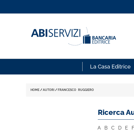
La Casa Editrice
HOME
/
AUTORI
/
FRANCESCO RUGGIERO
Ricerca Au
A
B
C
D
E