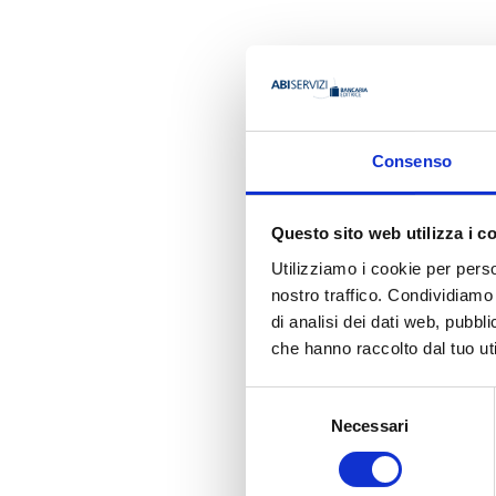
AUTORE
Consenso
Francesco
Questo sito web utilizza i c
Organizzazione
Utilizziamo i cookie per perso
Organismo degli A
nostro traffico. Condividiamo 
di analisi dei dati web, pubbl
che hanno raccolto dal tuo uti
Ha pubbli
Selezione
Necessari
del
consenso