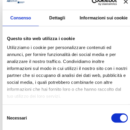
Consenso
Dettagli
Informazioni sui cookie
Giuseppe Rimo
Organizzazione
Questo sito web utilizza i cookie
Università del Salento
Utilizziamo i cookie per personalizzare contenuti ed
annunci, per fornire funzionalità dei social media e per
analizzare il nostro traffico. Condividiamo inoltre
Ha pubblicato con noi
informazioni sul modo in cui utilizzi il nostro sito con i nostri
partner che si occupano di analisi dei dati web, pubblicità e
social media, i quali potrebbero combinarle con altre
informazioni che hai fornito loro o che hanno raccolto dal
tuo utilizzo dei loro servizi.
Selezione
BANCARIA N. 9-2024
Necessari
del
MOSTRA
consenso