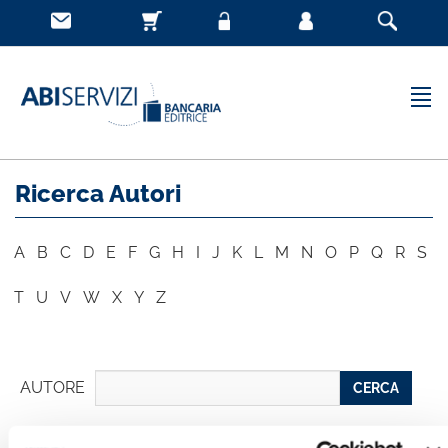
Ricerca Autori
A
B
C
D
E
F
G
H
I
J
K
L
M
N
O
P
Q
R
S
T
U
V
W
X
Y
Z
AUTORE
CERCA