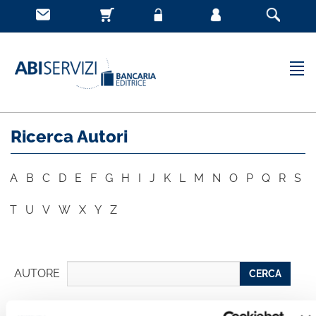
Ricerca Autori
A
B
C
D
E
F
G
H
I
J
K
L
M
N
O
P
Q
R
S
T
U
V
W
X
Y
Z
AUTORE
CERCA