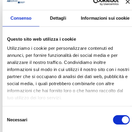
Consenso
Dettagli
Informazioni sui cookie
Monica Rivelli
Organizzazione
Questo sito web utilizza i cookie
FEduF
Utilizziamo i cookie per personalizzare contenuti ed
annunci, per fornire funzionalità dei social media e per
analizzare il nostro traffico. Condividiamo inoltre
Ha pubblicato con noi
informazioni sul modo in cui utilizzi il nostro sito con i nostri
partner che si occupano di analisi dei dati web, pubblicità e
social media, i quali potrebbero combinarle con altre
informazioni che hai fornito loro o che hanno raccolto dal
tuo utilizzo dei loro servizi.
Selezione
MK N. 4/2024
Necessari
del
MOSTRA
consenso