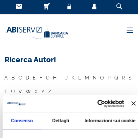
Ricerca Autori
A
B
C
D
E
F
G
H
I
J
K
L
M
N
O
P
Q
R
S
T
U
V
W
X
Y
Z
AUTORE
CERCA
Consenso
Dettagli
Informazioni sui cookie