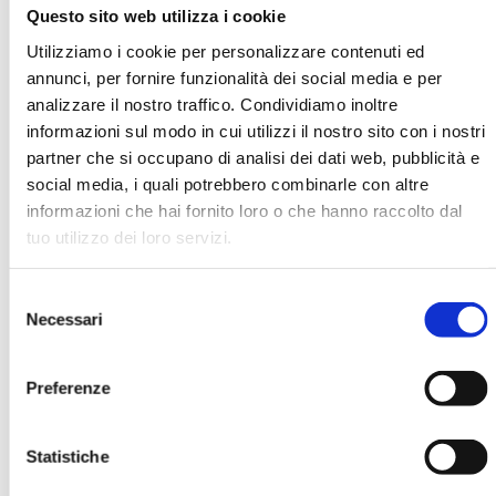
Questo sito web utilizza i cookie
Utilizziamo i cookie per personalizzare contenuti ed
Immacolata Marino
annunci, per fornire funzionalità dei social media e per
analizzare il nostro traffico. Condividiamo inoltre
informazioni sul modo in cui utilizzi il nostro sito con i nostri
partner che si occupano di analisi dei dati web, pubblicità e
Ha pubblicato con noi
social media, i quali potrebbero combinarle con altre
informazioni che hai fornito loro o che hanno raccolto dal
tuo utilizzo dei loro servizi.
Selezione
Necessari
del
consenso
THE ITALIAN BANKS: WHICH WILL BE
Preferenze
THE "NEW NORMAL"? - INDUSTRIAL,
INSTITUTIONAL AND BEHAVIOURAL
ECONOMICS
Statistiche
MOSTRA