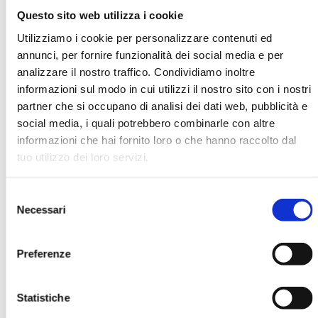
Questo sito web utilizza i cookie
Utilizziamo i cookie per personalizzare contenuti ed
T. Sabri
annunci, per fornire funzionalità dei social media e per
analizzare il nostro traffico. Condividiamo inoltre
Organizzazione
informazioni sul modo in cui utilizzi il nostro sito con i nostri
EMA Electronic Money Association
partner che si occupano di analisi dei dati web, pubblicità e
social media, i quali potrebbero combinarle con altre
informazioni che hai fornito loro o che hanno raccolto dal
Ha pubblicato con noi
tuo utilizzo dei loro servizi.
Selezione
Necessari
del
consenso
Preferenze
SPIN 2008. ATTI DEL CONVEGNO ABI
SWIFT DEL 16 E 17 GIUGNO 2008
Statistiche
MOSTRA