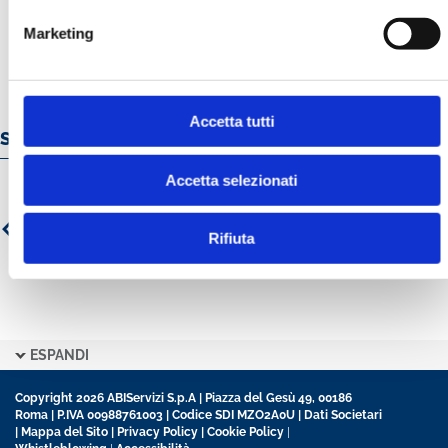
Marketing
Accetta tutti
Servizi e prodotti online
Accetta selezionati
Rifiuta
ESPANDI
Copyright 2026 ABIServizi S.p.A | Piazza del Gesù 49, 00186
Roma | P.IVA 00988761003 | Codice SDI MZO2A0U |
Dati Societari
|
Mappa del Sito
|
Privacy Policy
|
Cookie Policy
|