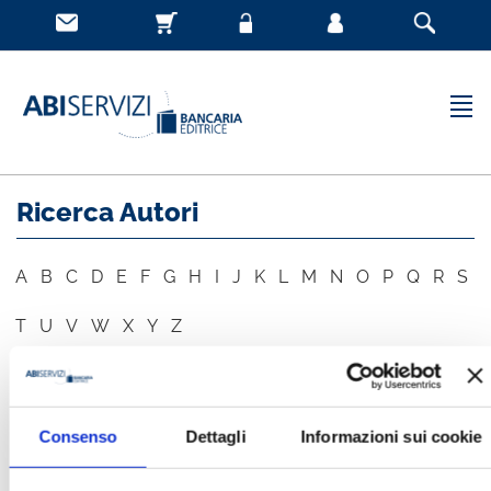
Ricerca Autori
A
B
C
D
E
F
G
H
I
J
K
L
M
N
O
P
Q
R
S
T
U
V
W
X
Y
Z
AUTORE
CERCA
Consenso
Dettagli
Informazioni sui cookie