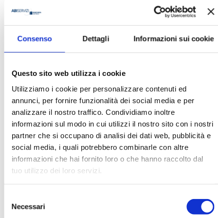
Massimo Doria
Consenso
Dettagli
Informazioni sui cookie
Organizzazione
Banca d'Italia
Questo sito web utilizza i cookie
Utilizziamo i cookie per personalizzare contenuti ed
annunci, per fornire funzionalità dei social media e per
Ha pubblicato con noi
analizzare il nostro traffico. Condividiamo inoltre
informazioni sul modo in cui utilizzi il nostro sito con i nostri
partner che si occupano di analisi dei dati web, pubblicità e
social media, i quali potrebbero combinarle con altre
informazioni che hai fornito loro o che hanno raccolto dal
tuo utilizzo dei loro servizi.
CARTE 2008 - ATTI DEL CONVEGNO
Selezione
ABI DEL 27 E 28 NOVEMBRE 2008
Necessari
del
MOSTRA