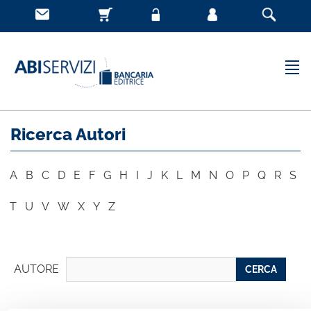
Ricerca Autori
A
B
C
D
E
F
G
H
I
J
K
L
M
N
O
P
Q
R
S
T
U
V
W
X
Y
Z
AUTORE
CERCA