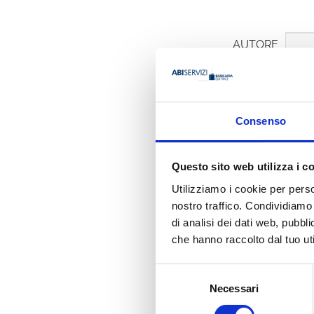
AUTORE
Consenso
Michele C
Questo sito web utilizza i c
Organizzazione
WWF Italia
Utilizziamo i cookie per perso
nostro traffico. Condividiamo 
di analisi dei dati web, pubbl
Ha pubbli
che hanno raccolto dal tuo uti
Selezione
Necessari
del
consenso