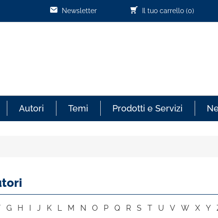
Newsletter
Il tuo carrello
(0)
Autori
Temi
Prodotti e Servizi
N
tori
F
G
H
I
J
K
L
M
N
O
P
Q
R
S
T
U
V
W
X
Y