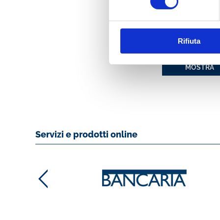
FORUM CSR. ATTI
CONVEGNO ABI 
Rifiuta
24 E 25 OTTOBRE
2006
MOSTRA
Servizi e prodotti online