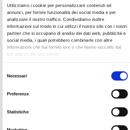
Utilizziamo i cookie per personalizzare contenuti ed
annunci, per fornire funzionalità dei social media e per
Eugenio Capra
analizzare il nostro traffico. Condividiamo inoltre
informazioni sul modo in cui utilizzi il nostro sito con i nostri
partner che si occupano di analisi dei dati web, pubblicità e
social media, i quali potrebbero combinarle con altre
informazioni che hai fornito loro o che hanno raccolto dal
Ha pubblicato con noi
tuo utilizzo dei loro servizi.
Selezione
Necessari
del
consenso
Preferenze
BANCHE E GEOGRAFIA
MOSTRA
Statistiche
Marketing