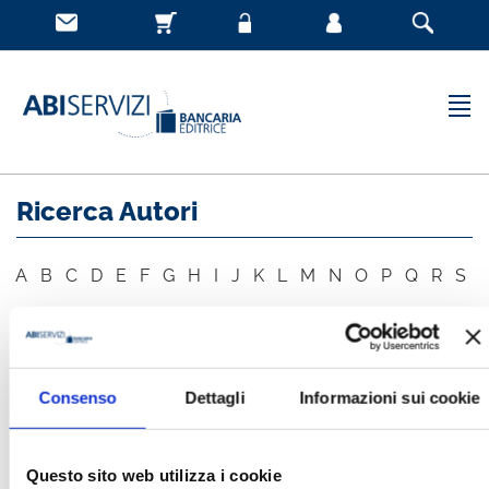
Ricerca Autori
A
B
C
D
E
F
G
H
I
J
K
L
M
N
O
P
Q
R
S
T
U
V
W
X
Y
Z
Consenso
Dettagli
Informazioni sui cookie
AUTORE
CERCA
Questo sito web utilizza i cookie