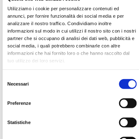
Utilizziamo i cookie per personalizzare contenuti ed
annunci, per fornire funzionalità dei social media e per
Alessandro Parolini
analizzare il nostro traffico. Condividiamo inoltre
informazioni sul modo in cui utilizzi il nostro sito con i nostri
partner che si occupano di analisi dei dati web, pubblicità e
social media, i quali potrebbero combinarle con altre
Ha pubblicato con noi
informazioni che hai fornito loro o che hanno raccolto dal
tuo utilizzo dei loro servizi.
Selezione
Necessari
del
consenso
Preferenze
GUIDA PRATICA AL SECONDO
PILASTRO DI BASILEA 2
Statistiche
MOSTRA