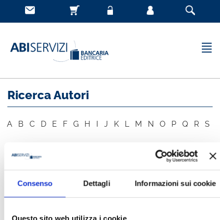
Ricerca Autori
A
B
C
D
E
F
G
H
I
J
K
L
M
N
O
P
Q
R
S
T
U
V
W
X
Y
Z
Consenso
Dettagli
Informazioni sui cookie
AUTORE
CERCA
Questo sito web utilizza i cookie