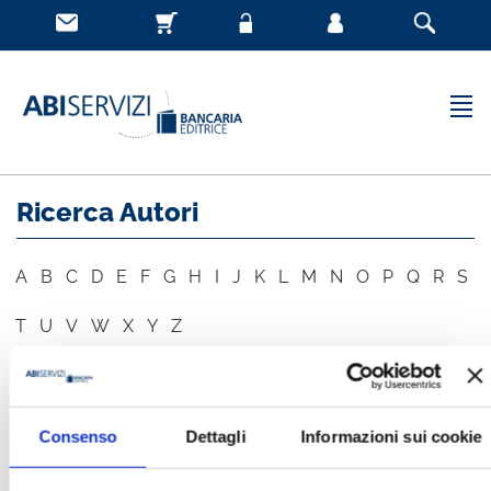
Ricerca Autori
A
B
C
D
E
F
G
H
I
J
K
L
M
N
O
P
Q
R
S
T
U
V
W
X
Y
Z
AUTORE
CERCA
Consenso
Dettagli
Informazioni sui cookie