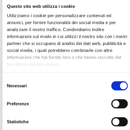
Questo sito web utilizza i cookie
Utilizziamo i cookie per personalizzare contenuti ed
M. Manaa
annunci, per fornire funzionalità dei social media e per
analizzare il nostro traffico. Condividiamo inoltre
Organizzazione
informazioni sul modo in cui utilizzi il nostro sito con i nostri
European Central Bank
partner che si occupano di analisi dei dati web, pubblicità e
social media, i quali potrebbero combinarle con altre
informazioni che hai fornito loro o che hanno raccolto dal
Ha pubblicato con noi
tuo utilizzo dei loro servizi.
Selezione
Necessari
del
consenso
Preferenze
SPIN 2008. ATTI DEL CONVEGNO ABI
SWIFT DEL 16 E 17 GIUGNO 2008
Statistiche
MOSTRA