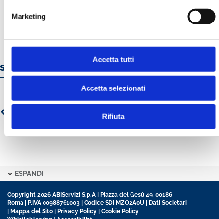
Marketing
Accetta tutti
Servizi e prodotti online
Accetta selezionati
Rifiuta
ESPANDI
Copyright 2026 ABIServizi S.p.A | Piazza del Gesù 49, 00186
Roma | P.IVA 00988761003 | Codice SDI MZO2A0U |
Dati Societari
|
Mappa del Sito
|
Privacy Policy
|
Cookie Policy
|