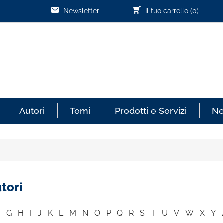
Newsletter
Il tuo carrello
(0)
Autori
Temi
Prodotti e Servizi
N
tori
F
G
H
I
J
K
L
M
N
O
P
Q
R
S
T
U
V
W
X
Y