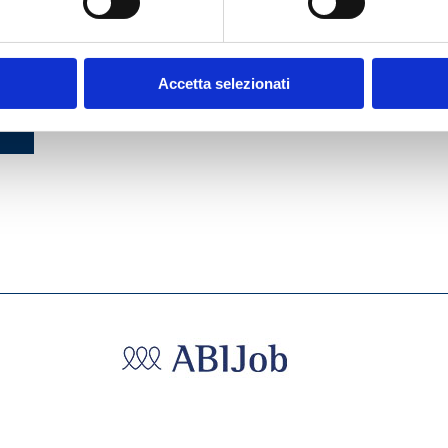
DEL
Accetta selezionati
7