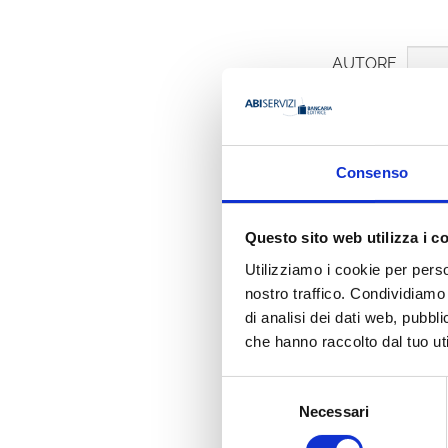
AUTORE
Consenso
M. De Pra
Questo sito web utilizza i c
Organizzazione
Sterling Commerc
Utilizziamo i cookie per perso
nostro traffico. Condividiamo 
di analisi dei dati web, pubbl
Ha pubbli
che hanno raccolto dal tuo uti
Selezione
Necessari
del
consenso