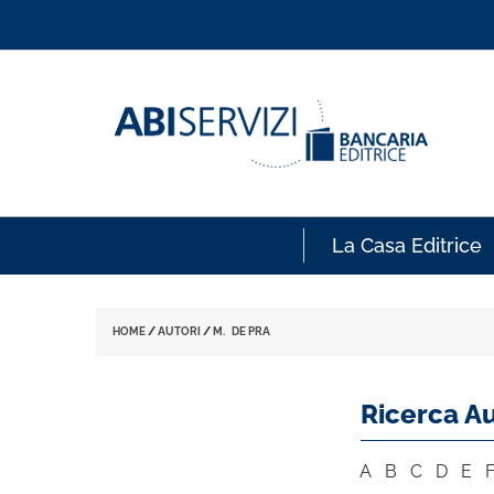
La Casa Editrice
HOME
/
AUTORI
/
M. DE PRA
Ricerca Au
A
B
C
D
E