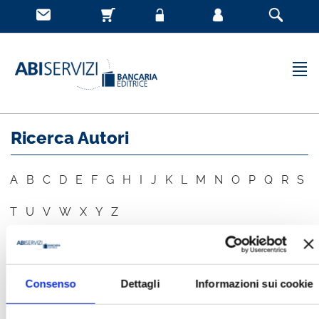
Ricerca Autori
A
B
C
D
E
F
G
H
I
J
K
L
M
N
O
P
Q
R
S
T
U
V
W
X
Y
Z
AUTORE
CERCA
Consenso
Dettagli
Informazioni sui cookie