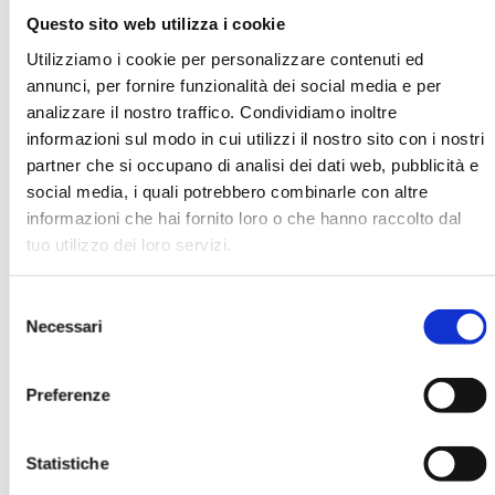
Questo sito web utilizza i cookie
Utilizziamo i cookie per personalizzare contenuti ed
N. Marchesini
annunci, per fornire funzionalità dei social media e per
analizzare il nostro traffico. Condividiamo inoltre
Organizzazione
informazioni sul modo in cui utilizzi il nostro sito con i nostri
TAS Group
partner che si occupano di analisi dei dati web, pubblicità e
social media, i quali potrebbero combinarle con altre
informazioni che hai fornito loro o che hanno raccolto dal
Ha pubblicato con noi
tuo utilizzo dei loro servizi.
Selezione
Necessari
del
consenso
Preferenze
SPIN 2008. ATTI DEL CONVEGNO ABI
SWIFT DEL 16 E 17 GIUGNO 2008
Statistiche
MOSTRA