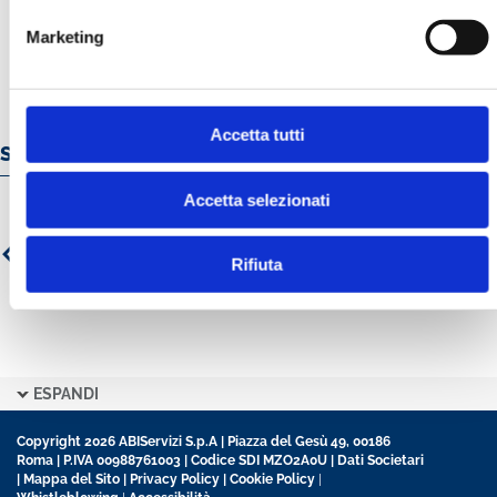
Marketing
Accetta tutti
Servizi e prodotti online
Accetta selezionati
Rifiuta
ESPANDI
Copyright 2026 ABIServizi S.p.A | Piazza del Gesù 49, 00186
Roma | P.IVA 00988761003 | Codice SDI MZO2A0U |
Dati Societari
|
Mappa del Sito
|
Privacy Policy
|
Cookie Policy
|