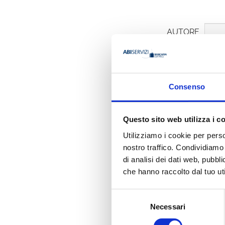
AUTORE
Consenso
G. Carnell
Questo sito web utilizza i c
Organizzazione
Value Team
Utilizziamo i cookie per perso
nostro traffico. Condividiamo 
di analisi dei dati web, pubbl
Ha pubbli
che hanno raccolto dal tuo uti
Selezione
Necessari
del
consenso