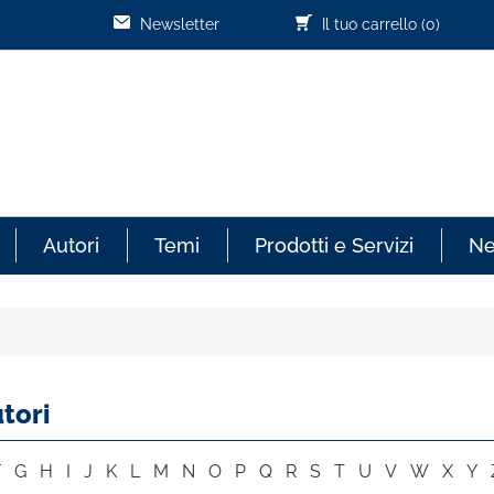
Newsletter
Il tuo carrello
(0)
Autori
Temi
Prodotti e Servizi
N
tori
F
G
H
I
J
K
L
M
N
O
P
Q
R
S
T
U
V
W
X
Y