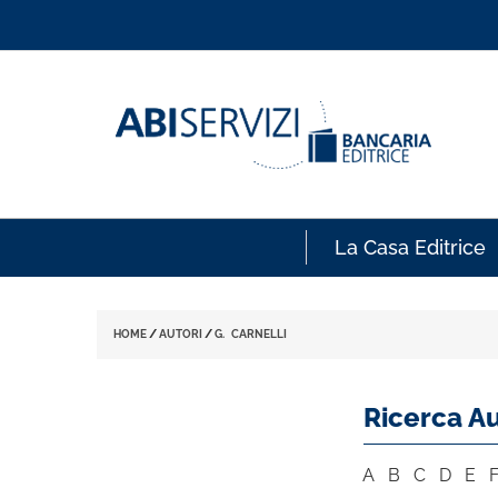
La Casa Editrice
HOME
/
AUTORI
/
G. CARNELLI
Ricerca Au
A
B
C
D
E