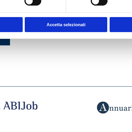
DEL
Accetta selezionati
7