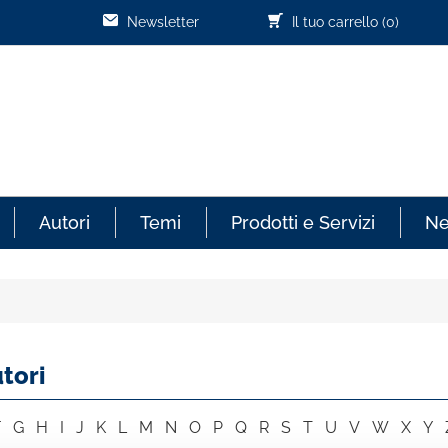
Newsletter
Il tuo carrello
(0)
Autori
Temi
Prodotti e Servizi
N
tori
F
G
H
I
J
K
L
M
N
O
P
Q
R
S
T
U
V
W
X
Y