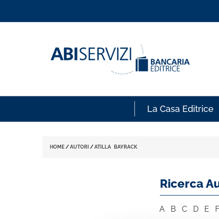
La Casa Editrice
HOME
/
AUTORI
/
ATILLA BAYRACK
Ricerca Au
A
B
C
D
E