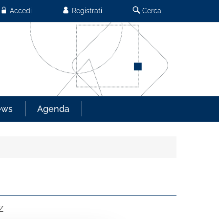
Accedi
Registrati
Cerca
ews
Agenda
Z