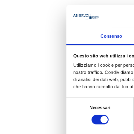
AUTORE
Consenso
Questo sito web utilizza i c
Atilla Bay
Utilizziamo i cookie per perso
nostro traffico. Condividiamo 
di analisi dei dati web, pubbl
Ha pubbli
che hanno raccolto dal tuo uti
Selezione
Necessari
del
consenso
MK N. 3/2008