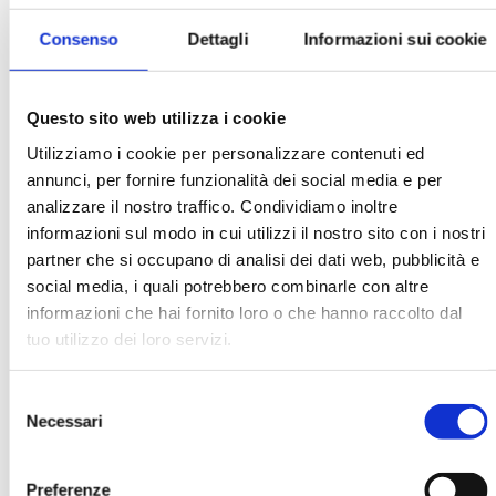
Consenso
Dettagli
Informazioni sui cookie
Silvia Del Prete
Questo sito web utilizza i cookie
Utilizziamo i cookie per personalizzare contenuti ed
annunci, per fornire funzionalità dei social media e per
Ha pubblicato con noi
analizzare il nostro traffico. Condividiamo inoltre
informazioni sul modo in cui utilizzi il nostro sito con i nostri
partner che si occupano di analisi dei dati web, pubblicità e
social media, i quali potrebbero combinarle con altre
informazioni che hai fornito loro o che hanno raccolto dal
tuo utilizzo dei loro servizi.
BANCARIA N. 1/2014
Selezione
MOSTRA
Necessari
del
consenso
Preferenze