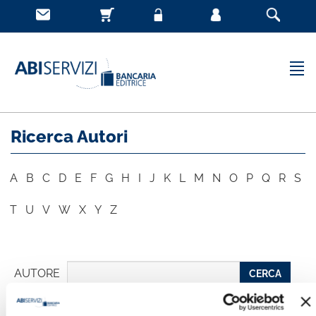
Ricerca Autori
A
B
C
D
E
F
G
H
I
J
K
L
M
N
O
P
Q
R
S
T
U
V
W
X
Y
Z
AUTORE
CERCA